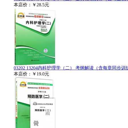
本店价：
￥28.5元
03202 13204内科护理学（二） 考纲解读（含每章同步
本店价：
￥19.0元