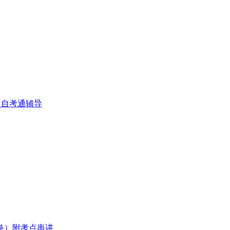
练）自考通辅导
试卷）附考点串讲