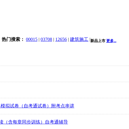
热门搜索：
00015
|
03708
|
12656
|
建筑施工
|
新品上市
更多...
） 全真模拟试卷（自考通试卷）附考点串讲
 考纲解读（含每章同步训练）自考通辅导