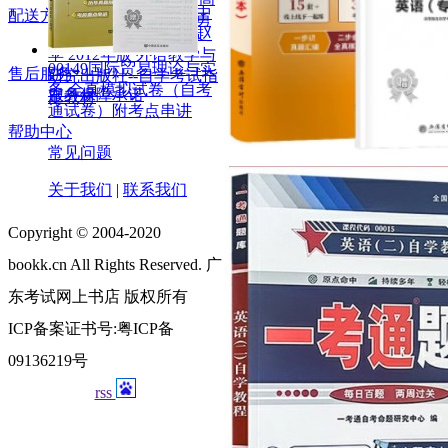
00051/00052管理系统中
配送方式
级听力教程配MP3 何勇
计算机应用 周山芙、赵
配送方式
斌-自学考试指定教材
苹 2012年版 外语教学与
00149国际贸易理论与实
售后服务
研究出版社--自学考试指
务 全真模拟试卷（自考
服务保障承诺
定教材
通试卷）附考点串讲
帮助中心
常见问题
关于我们
|
联系我们
Copyright © 2004-2020
bookk.cn All Rights Reserved. 广
东考试网上书店 版权所有
ICP备案证书号:粤ICP备
09136219号
rss