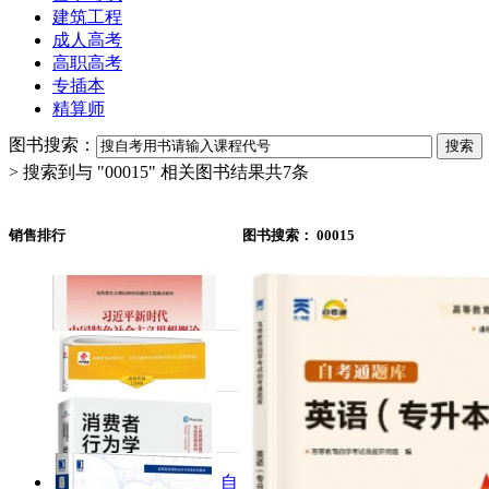
建筑工程
成人高考
高职高考
专插本
精算师
图书搜索：
> 搜索到与 "
00015
" 相关图书结果共
7
条
销售排行
图书搜索：
00015
自