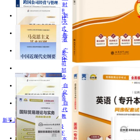
考教材15040习近平新时
代中国特色社会主义思
华
想概论 高等教育出版社
职教育自考试卷15040大
学生思政课概论 阶梯式
广
突破试卷含2025年4月真
东自考教材14443消费者
题
行为学 消费者行为学
广
（第12版）迈克尔·所罗
东自考教材10617跨国公
门 中国人民大学出版社
司经营与管理 跨国公司
2018年
经营与管理 卢进勇、郜
13000英语（专升本）
志雄、温丽琴 机械工业
英语（二）自学教程
出版社2022年第3版
自
2012年版 张敬源 张虹
考教材15044马克思主义
外语教学与研究出版社
基本原理2023年版 高等
自
教育出版社
考教材15043中国近现代
史纲要2023年版 高等教
新手上路
育出版社
00602口译与听力 高级
购物流程
汉英英汉口译教程上下
会员及VIP会员
册配MP3 王桂珍 英语高